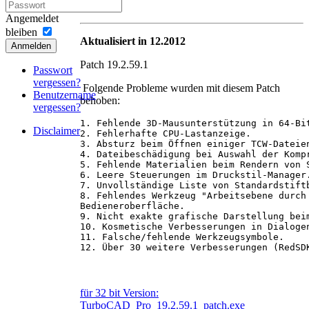
Angemeldet
bleiben
Aktualisiert in 12.2012
Anmelden
Patch 19.2.59.1
Passwort
vergessen?
Folgende Probleme wurden mit diesem Patch
Benutzername
behoben:
vergessen?
1. Fehlende 3D-Mausunterstützung in 64-Bit
Disclaimer
2. Fehlerhafte CPU-Lastanzeige.

3. Absturz beim Öffnen einiger TCW-Dateien
4. Dateibeschädigung bei Auswahl der Kompr
5. Fehlende Materialien beim Rendern von S
6. Leere Steuerungen im Druckstil-Manager.
7. Unvollständige Liste von Standardstiftb
8. Fehlendes Werkzeug "Arbeitsebene durch 
Bedieneroberfläche. 

9. Nicht exakte grafische Darstellung beim
10. Kosmetische Verbesserungen in Dialogen
11. Falsche/fehlende Werkzeugsymbole.

12. Über 30 weitere Verbesserungen (RedSD
für 32 bit Version:
TurboCAD_Pro_19.2.59.1_patch.exe