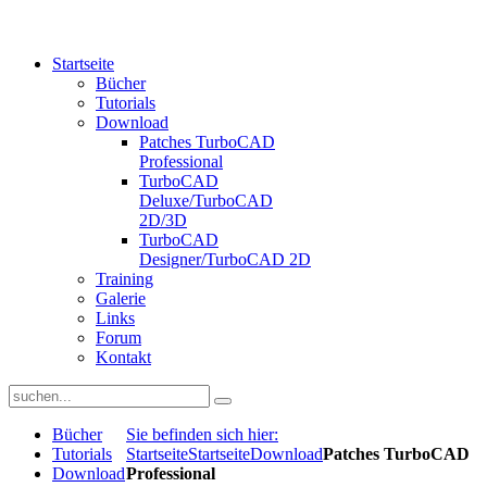
Startseite
Bücher
Tutorials
Download
Patches TurboCAD
Professional
TurboCAD
Deluxe/TurboCAD
2D/3D
TurboCAD
Designer/TurboCAD 2D
Training
Galerie
Links
Forum
Kontakt
Bücher
Sie befinden sich hier:
Tutorials
Startseite
Startseite
Download
Patches TurboCAD
Download
Professional