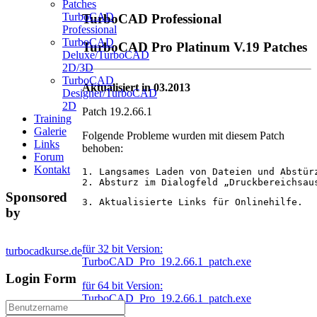
Patches
TurboCAD
TurboCAD Professional
Professional
TurboCAD
TurboCAD Pro Platinum V.19 Patches
Deluxe/TurboCAD
2D/3D
TurboCAD
Aktualisiert in 03.2013
Designer/TurboCAD
2D
Patch 19.2.66.1
Training
Galerie
Folgende Probleme wurden mit diesem Patch
Links
behoben:
Forum
Kontakt
1. Langsames Laden von Dateien und Abstür
2. Absturz im Dialogfeld „Druckbereichsau
Sponsored
3. Aktualisierte Links für Onlinehilfe.
by
für 32 bit Version:
turbocadkurse.de
TurboCAD_Pro_19.2.66.1_patch.exe
Login Form
für 64 bit Version:
TurboCAD_Pro_19.2.66.1_patch.exe